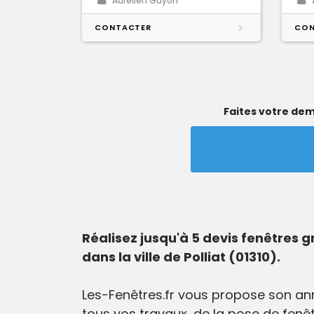
Aurelien Guyon
CONTACTER
CON
Faites votre dem
Réalisez jusqu'à 5 devis fenêtres g
dans la ville de Polliat (01310).
Les-Fenêtres.fr vous propose son annu
tous vos travaux, de la pose de fenê