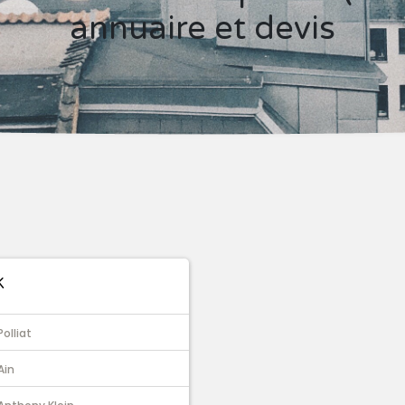
annuaire et devis
K
Polliat
Ain