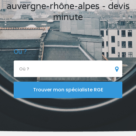
auvergne-rhône-alpes - devis
minute
Où ?
Où ?