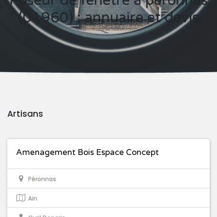
Poseur de fenêtre à péronnas
(01960) : annuaire et devis
Artisans
Amenagement Bois Espace Concept
Péronnas
Ain