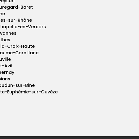
veyson
uregard-Baret
me
ves-sur-Rhône
Chapelle-en-Vercors
vannes
thes
-la-Croix-Haute
Baume-Cornillane
ville
t-Avit
hernay
sians
audun-sur-Bîne
nte-Euphémie-sur-Ouvèze