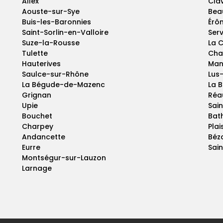
Allex
Cla
Aouste-sur-Sye
Bea
Buis-les-Baronnies
Érô
Saint-Sorlin-en-Valloire
Ser
Suze-la-Rousse
La 
Tulette
Cha
Hauterives
Man
Saulce-sur-Rhône
Lus
La Bégude-de-Mazenc
La 
Grignan
Réau
Upie
Sain
Bouchet
Bat
Charpey
Plai
Andancette
Béz
Eurre
Sai
Montségur-sur-Lauzon
Larnage