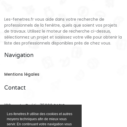
Les-fenetres.fr vous aide dans votre recherche de
professionnels de la fenêtre, quels que soient vos projets
de travaux. Utilisez le moteur de recherche ci-dessus,
sélectionnez un projet et saisissez votre ville pour obtenir la
liste des professionnels disponibles près de chez vous.
Navigation
Mentions légales
Contact
128 rue La Boétie 75008 PARIS
Les-fenetres.fr utilise des cookies et autres
moyens techniques afin de mieux vous
Email:
contact@les-fenetres.fr
servir. En continuant votre navigation vous