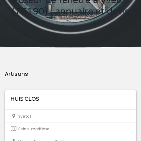
Poseur de fenêtre à yvetot
(76190) : annuaire et devis
Artisans
HUIS CLOS
Yvetot
Seine-maritime