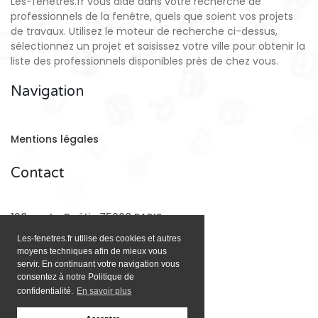
Les-fenetres.fr vous aide dans votre recherche de
professionnels de la fenêtre, quels que soient vos projets
de travaux. Utilisez le moteur de recherche ci-dessus,
sélectionnez un projet et saisissez votre ville pour obtenir la
liste des professionnels disponibles près de chez vous.
Navigation
Mentions légales
Contact
128 rue La Boétie 75008 PARIS
Les-fenetres.fr utilise des cookies et autres
moyens techniques afin de mieux vous
Email:
contact@les-fenetres.fr
servir. En continuant votre navigation vous
consentez à notre Politique de
confidentialité.
En savoir plus