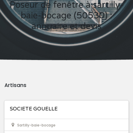
Poseur de fenêtre à sartilly-
baie-bocage (50530) :
annuaire et devis
Artisans
SOCIETE GOUELLE
Sartilly-baie-bocage