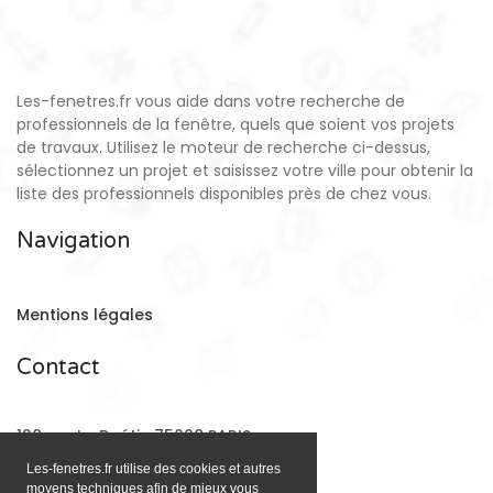
Les-fenetres.fr vous aide dans votre recherche de
professionnels de la fenêtre, quels que soient vos projets
de travaux. Utilisez le moteur de recherche ci-dessus,
sélectionnez un projet et saisissez votre ville pour obtenir la
liste des professionnels disponibles près de chez vous.
Navigation
Mentions légales
Contact
128 rue La Boétie 75008 PARIS
Les-fenetres.fr utilise des cookies et autres
moyens techniques afin de mieux vous