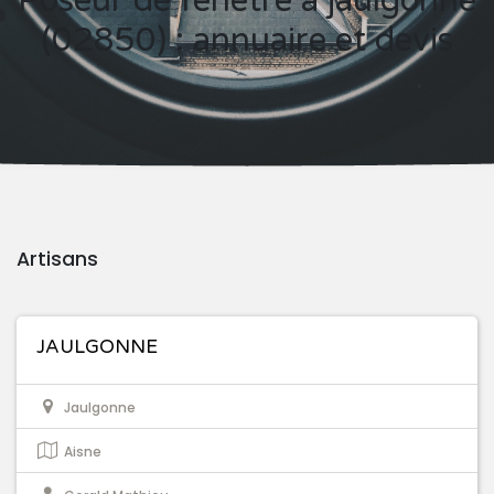
Poseur de fenêtre à jaulgonne
(02850) : annuaire et devis
Artisans
JAULGONNE
Jaulgonne
Aisne