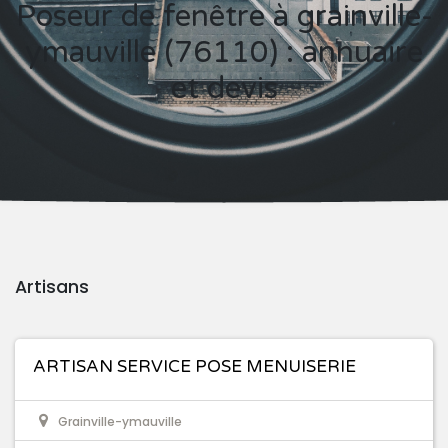
Poseur de fenêtre à grainville-
ymauville (76110) : annuaire
et devis
Artisans
ARTISAN SERVICE POSE MENUISERIE
Grainville-ymauville