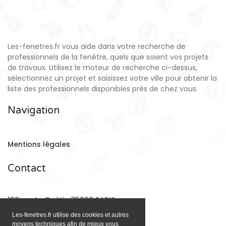
Les-fenetres.fr vous aide dans votre recherche de
professionnels de la fenêtre, quels que soient vos projets
de travaux. Utilisez le moteur de recherche ci-dessus,
sélectionnez un projet et saisissez votre ville pour obtenir la
liste des professionnels disponibles près de chez vous.
Navigation
Mentions légales
Contact
128 rue La Boétie 75008 PARIS
Les-fenetres.fr utilise des cookies et autres
moyens techniques afin de mieux vous