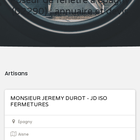
Poseur de fenêtre à épagny
(02290) : annuaire et devis
Artisans
MONSIEUR JEREMY DUROT - JD ISO
FERMETURES
Épagny
Aisne