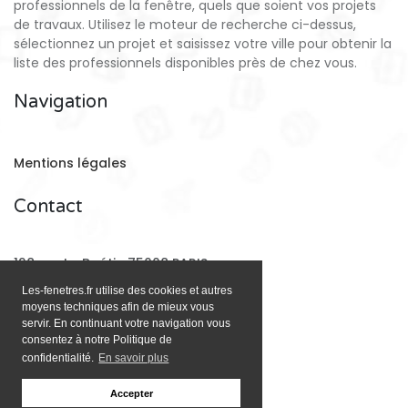
professionnels de la fenêtre, quels que soient vos projets
de travaux. Utilisez le moteur de recherche ci-dessus,
sélectionnez un projet et saisissez votre ville pour obtenir la
liste des professionnels disponibles près de chez vous.
Navigation
Mentions légales
Contact
128 rue La Boétie 75008 PARIS
Les-fenetres.fr utilise des cookies et autres
moyens techniques afin de mieux vous
Email:
contact@les-fenetres.fr
servir. En continuant votre navigation vous
consentez à notre Politique de
confidentialité.
En savoir plus
Accepter