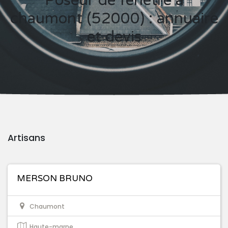
Poseur de fenêtre à
chaumont (52000) : annuaire
et devis
Artisans
MERSON BRUNO
Chaumont
Haute-marne