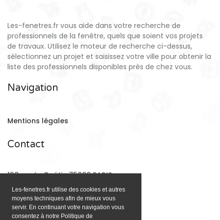
Les-fenetres.fr vous aide dans votre recherche de
professionnels de la fenêtre, quels que soient vos projets
de travaux. Utilisez le moteur de recherche ci-dessus,
sélectionnez un projet et saisissez votre ville pour obtenir la
liste des professionnels disponibles près de chez vous.
Navigation
Mentions légales
Contact
128 rue La Boétie 75008 PARIS
Les-fenetres.fr utilise des cookies et autres
moyens techniques afin de mieux vous
Email:
contact@les-fenetres.fr
servir. En continuant votre navigation vous
consentez à notre Politique de