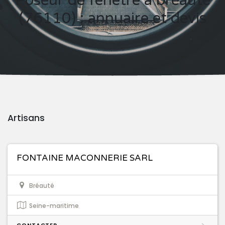
Poseur de fenêtre à bréauté
(76110) : annuaire et devis
Artisans
FONTAINE MACONNERIE SARL
Bréauté
Seine-maritime