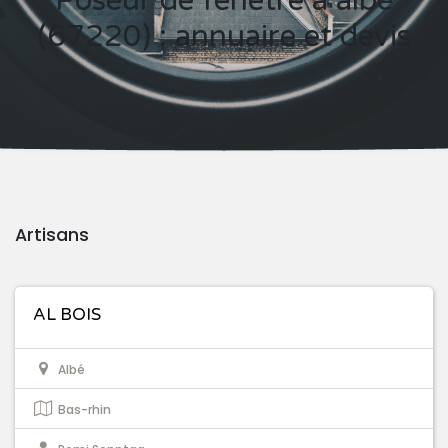
Poseur de fenêtre à albé
(67220) : annuaire et devis
Artisans
AL BOIS
Albé
Bas-rhin