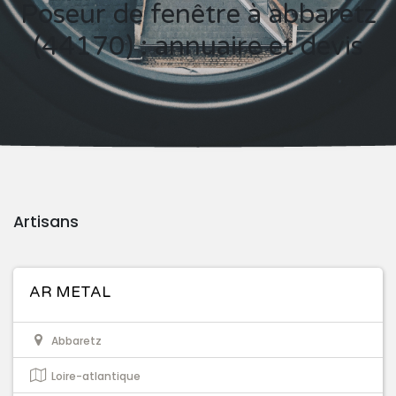
Poseur de fenêtre à abbaretz
(44170) : annuaire et devis
Artisans
AR METAL
Abbaretz
Loire-atlantique