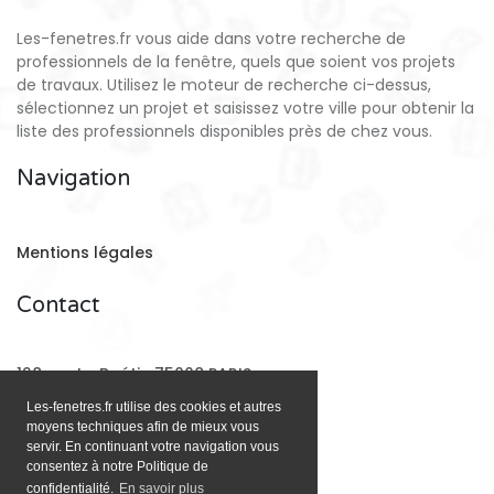
Les-fenetres.fr vous aide dans votre recherche de
professionnels de la fenêtre, quels que soient vos projets
de travaux. Utilisez le moteur de recherche ci-dessus,
sélectionnez un projet et saisissez votre ville pour obtenir la
liste des professionnels disponibles près de chez vous.
Navigation
Mentions légales
Contact
128 rue La Boétie 75008 PARIS
Les-fenetres.fr utilise des cookies et autres
moyens techniques afin de mieux vous
Email:
contact@les-fenetres.fr
servir. En continuant votre navigation vous
consentez à notre Politique de
confidentialité.
En savoir plus