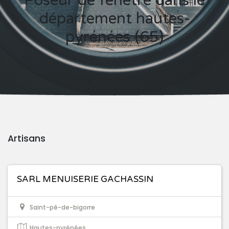
Poseur de fenêtre dans le
département hautes-
pyrénées (65)
Artisans
SARL MENUISERIE GACHASSIN
Saint-pé-de-bigorre
Hautes-pyrénées