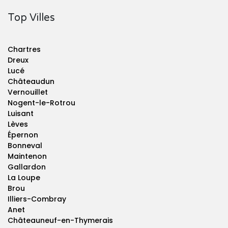
Top Villes
Chartres
Dreux
Lucé
Châteaudun
Vernouillet
Nogent-le-Rotrou
Luisant
Lèves
Épernon
Bonneval
Maintenon
Gallardon
La Loupe
Brou
Illiers-Combray
Anet
Châteauneuf-en-Thymerais