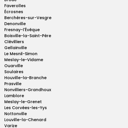
Faverolles
Écrosnes
Berchères-sur-Vesgre
Denonville
Fresnay-l'Évêque
Boisville-la-Saint-Père
Clévilliers
Gellainville
Le Mesnil-Simon
Meslay-le-Vidame
Ouarville
Soulaires
Houville-la-Branche
Prasville
Nonvilliers-Grandhoux
Lamblore
Meslay-le-Grenet
Les Corvées-les-Yys
Nottonville
Louville-la-Chenard
Varize