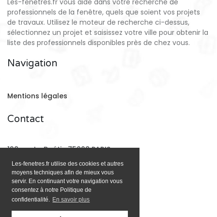
Les-fenetres.fr vous aide dans votre recherche de
professionnels de la fenêtre, quels que soient vos projets
de travaux. Utilisez le moteur de recherche ci-dessus,
sélectionnez un projet et saisissez votre ville pour obtenir la
liste des professionnels disponibles près de chez vous.
Navigation
Mentions légales
Contact
128 rue La Boétie 75008 PARIS
Les-fenetres.fr utilise des cookies et autres
moyens techniques afin de mieux vous
Email:
contact@les-fenetres.fr
servir. En continuant votre navigation vous
consentez à notre Politique de
confidentialité.
En savoir plus