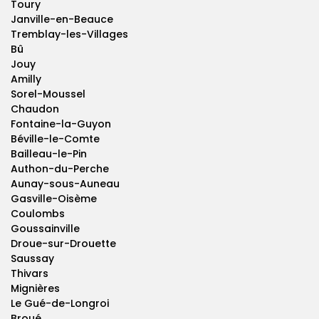
Toury
Janville-en-Beauce
Tremblay-les-Villages
Bû
Jouy
Amilly
Sorel-Moussel
Chaudon
Fontaine-la-Guyon
Béville-le-Comte
Bailleau-le-Pin
Authon-du-Perche
Aunay-sous-Auneau
Gasville-Oisème
Coulombs
Goussainville
Droue-sur-Drouette
Saussay
Thivars
Mignières
Le Gué-de-Longroi
Broué