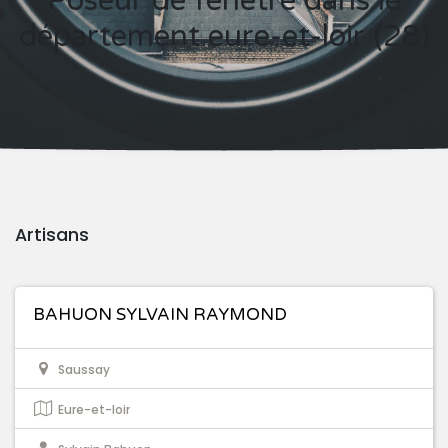
Poseur de fenêtre dans le
département eure-et-loir (28)
Artisans
BAHUON SYLVAIN RAYMOND
Saussay
Eure-et-loir