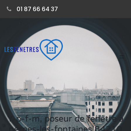
01 87 66 64 37
Y-p-f-m, poseur de fenêtre à
pernes-les-fontaines 84210