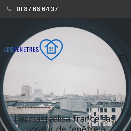
01 87 66 64 37
Permasteelisa france sas,
poseur de fenêtre à