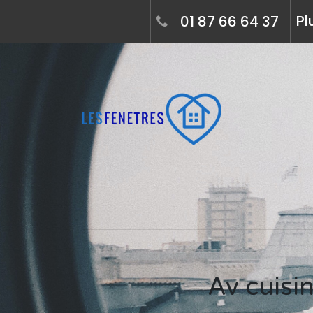
Pl
01 87 66 64 37
Av cuisines, poseur de fenêtre à courbevoie