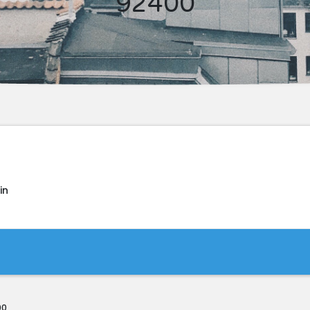
92400
in
00