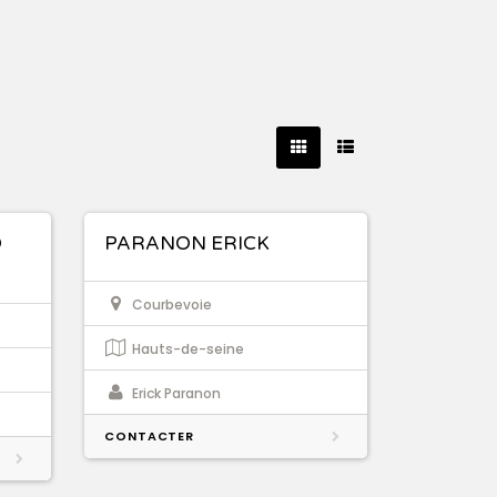
O
PARANON ERICK
Courbevoie
Hauts-de-seine
Erick Paranon
CONTACTER