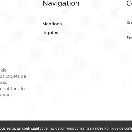
Navigation
C
12
Mentions
légales
Em
e de
os projets de
sus,
ur obtenir la
z vous.
ous servir. En continuant votre navigation vous consentez à notre Politique de confi