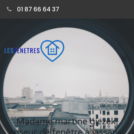
01 87 66 64 37
Madame martine giezek,
poseur de fenêtre à jassans-