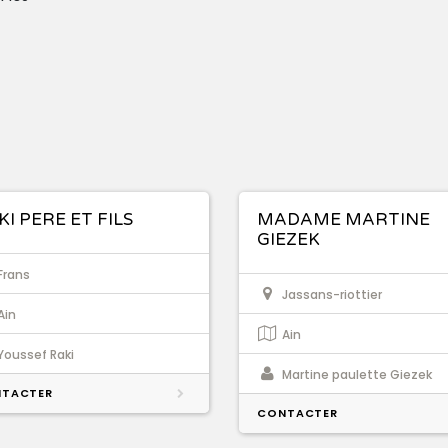
KI PERE ET FILS
MADAME MARTINE
GIEZEK
Frans
Jassans-riottier
Ain
Ain
Youssef Raki
Martine paulette Giezek
TACTER
CONTACTER