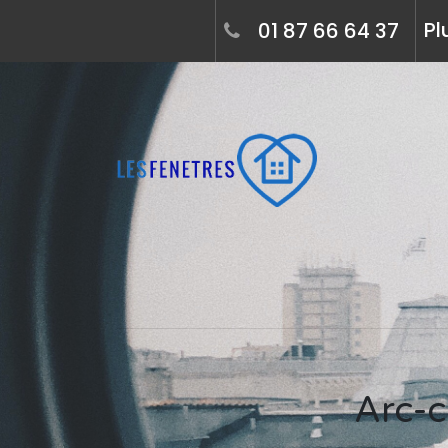
Pl
01 87 66 64 37
Arc-cad, poseur de fenêtre à ars-sur-