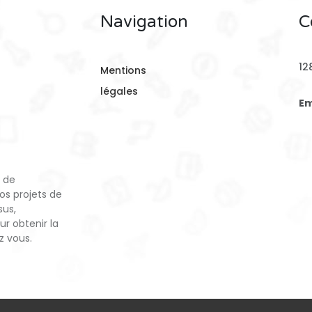
Navigation
C
12
Mentions
légales
Em
e de
os projets de
sus,
ur obtenir la
z vous.