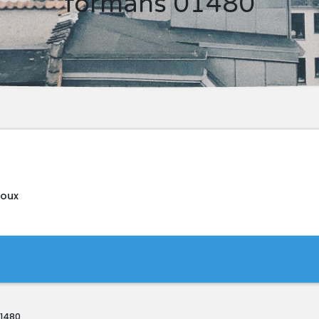
formans 01480
houx
01480