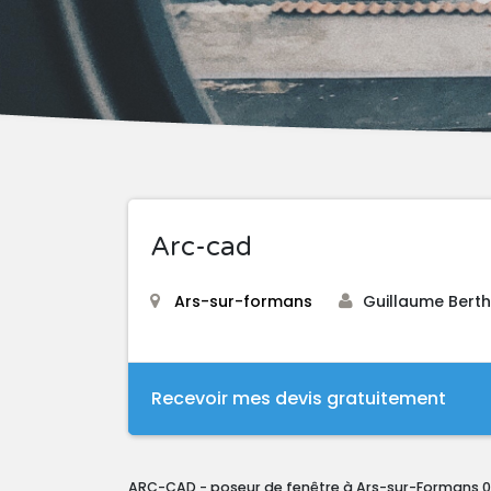
Arc-cad
Ars-sur-formans
Guillaume Bert
Recevoir mes devis gratuitement
ARC-CAD - poseur de fenêtre à Ars-sur-Formans 