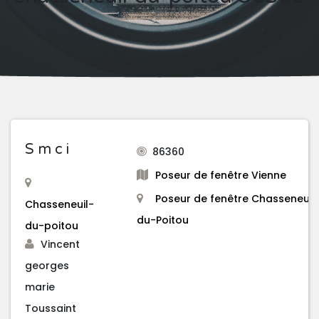
S m c i
86360
Poseur de fenêtre Vienne
Poseur de fenêtre Chasseneuil
Chasseneuil-
du-Poitou
du-poitou
Vincent
georges
marie
Toussaint