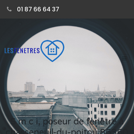
01 87 66 64 37
S m c i, poseur de fenêtre à
chasseneuil-du-poitou 86360