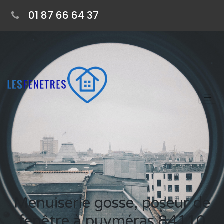
01 87 66 64 37
Menuiserie gosse, poseur de
fenêtre à puyméras 84110