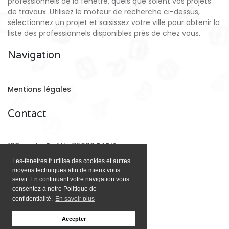
professionnels de la fenêtre, quels que soient vos projets
de travaux. Utilisez le moteur de recherche ci-dessus,
sélectionnez un projet et saisissez votre ville pour obtenir la
liste des professionnels disponibles près de chez vous.
Navigation
Mentions légales
Contact
128 rue La Boétie 75008 PARIS
Les-fenetres.fr utilise des cookies et autres
moyens techniques afin de mieux vous
Email:
contact@les-fenetres.fr
servir. En continuant votre navigation vous
consentez à notre Politique de
confidentialité.
En savoir plus
Accepter