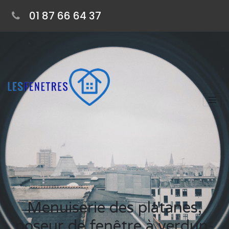
01 87 66 64 37
Menuiserie des platanes,
poseur de fenêtre à verdun-