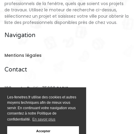
professionnels de la fenêtre, quels que soient vos projets
de travaux. Utilisez le moteur de recherche ci-dessus,
sélectionnez un projet et saisissez votre ville pour obtenir la
liste des professionnels disponibles près de chez vous.
Navigation
Mentions légales
Contact
128 rue La Boétie 75008 PARIS
Les-fenetres.fr utilise des cookies et autres
moyens techniques afin de mieux vous
Email:
contact@les-fenetres.fr
servir. En continuant votre navigation vous
consentez à notre Politique de
confidentialité.
En savoir plus
Accepter