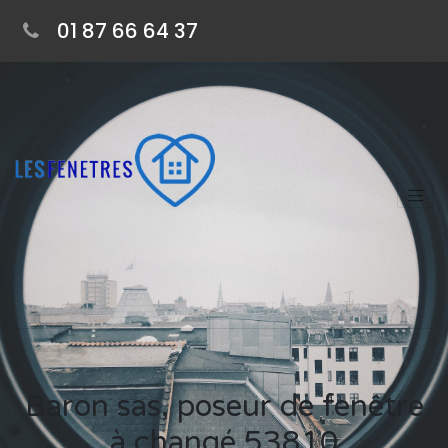
01 87 66 64 37
Baron sas, poseur de fenêtre
à changé 53810