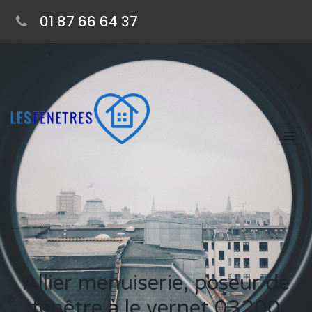
01 87 66 64 37
Allier menuiserie, poseur de
fenêtre à le vernet 03200